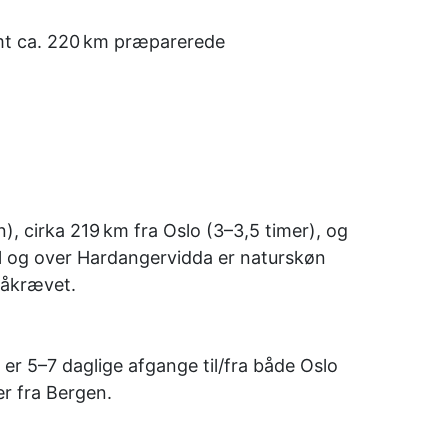
samt ca. 220 km præparerede
.
), cirka 219 km fra Oslo (3–3,5 timer), og
l og over Hardangervidda er naturskøn
påkrævet.
er 5–7 daglige afgange til/fra både Oslo
er fra Bergen.