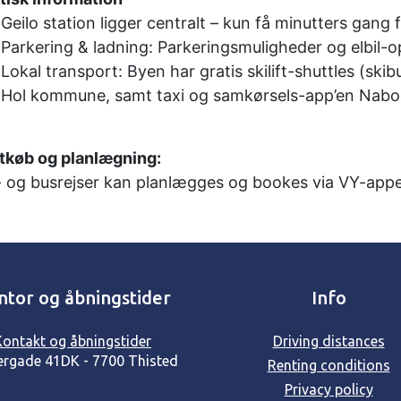
Geilo station ligger centralt – kun få minutters gang 
Parkering & ladning: Parkeringsmuligheder og elbil-op
Lokal transport: Byen har gratis skilift-shuttles (sk
Hol kommune, samt taxi og samkørsels-app’en Nab
etkøb og planlægning:
 og busrejser kan planlægges og bookes via VY-app
ntor og åbningstider
Info
Kontakt og åbningstider
Driving distances
ergade 41
DK - 7700 Thisted
Renting conditions
Privacy policy