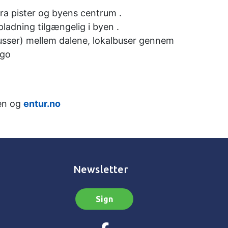
fra pister og byens centrum .
ladning tilgængelig i byen .
ibusser) mellem dalene, lokalbuser gennem
ogo
en og
entur.no
Newsletter
Sign