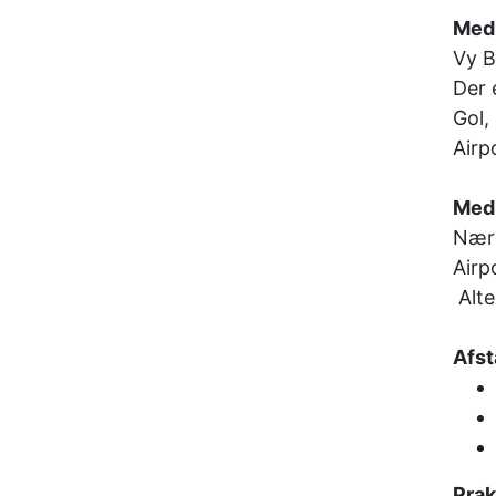
Med
Vy B
Der 
Gol,
Airp
Med 
Nærm
Airpo
Alte
Afst
Prak