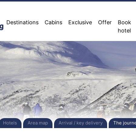
Destinations
Cabins
Exclusive
Offer
Book
hotel
Hotels
Area map
Arrival / key delivery
The journey