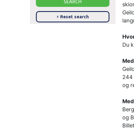
skio
Geil
Reset search
x
lang
Hvor
Du k
Med 
Geil
244 
og r
Med 
Berg
og B
Bill