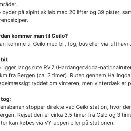
mråder.
o byder på alpint skiløb med 20 lifter og 39 pister, 
rendsløjper.
dan kommer man til Geilo?
an komme til Geilo med bil, tog, bus eller via lufthavn
bil:
o ligger langs rute RV 7 (Hardangervidda-nationalruten
km fra Bergen (ca. 3 timer). Ruten gennem Hallingda
egelmæssigt ryddet om vinteren, men vinterdæk er 
tog:
ensbanen stopper direkte ved Geilo station, hvor der 
ergen. Rejsetiden er cirka 3,5 timer fra Oslo og 3 tim
etter kan købes via VY-appen eller på stationen.