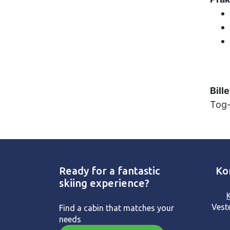
Bill
Tog-
Ready for a fantastic
Ko
skiing experience?
Vest
Find a cabin that matches your
needs