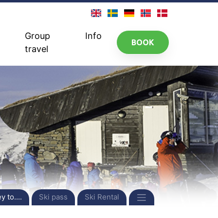
Group
Info
BOOK
travel
 to....
Ski pass
Ski Rental