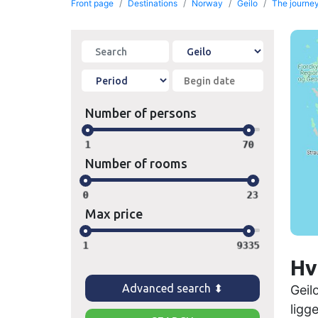
Front page
Destinations
Norway
Geilo
The journey 
Number of persons
1
70
Number of rooms
0
23
Max price
1
9335
Hv
Advanced search ⬍
Geil
ligg