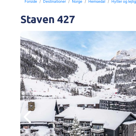
Forside
Destinationer
Norge
Hemsedal
Hytter og lejli
Staven 427