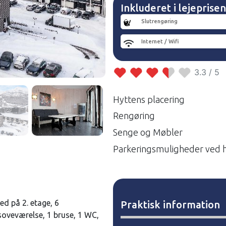
Inkluderet i lejeprisen
Slutrengøring
Internet / Wifi
3.3 / 5
Hyttens placering
Rengøring
Senge og Møbler
Parkeringsmuligheder ved 
ed på 2. etage, 6
Praktisk information
soveværelse, 1 bruse, 1 WC,