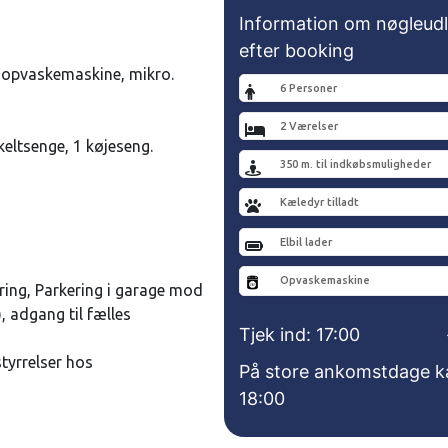
Information om nøgleudl
efter booking
, opvaskemaskine, mikro.
6 Personer
2 Værelser
eltsenge, 1 køjeseng.
350 m. til indkøbsmuligheder
Kæledyr tilladt
Elbil lader
Opvaskemaskine
aring, Parkering i garage mod
, adgang til fælles
Tjek ind: 17:00
styrrelser hos
På store ankomstdage kan 
18:00