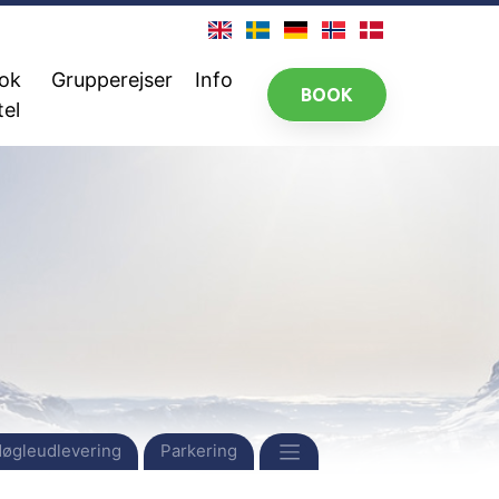
ok
Grupperejser
Info
BOOK
tel
øgleudlevering
Parkering