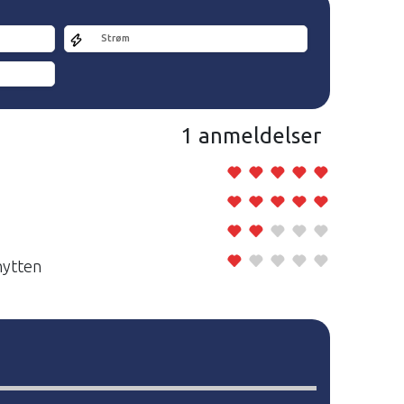
Strøm
1 anmeldelser
hytten