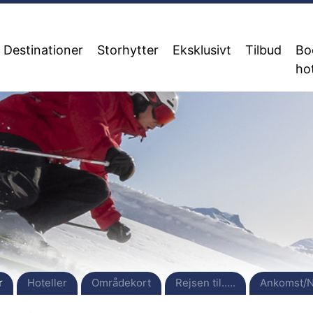
Destinationer
Storhytter
Eksklusivt
Tilbud
Bo
ho
r
Hoteller
Områdekort
Rejsen til.....
Ankomst/N