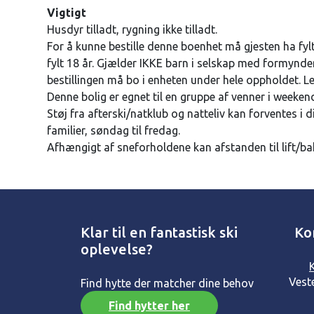
Vigtigt
Husdyr tilladt, rygning ikke tilladt.
For å kunne bestille denne boenhet må gjesten ha fylt
fylt 18 år. Gjælder IKKE barn i selskap med formynde
bestillingen må bo i enheten under hele oppholdet. L
Denne bolig er egnet til en gruppe af venner i weekende
Støj fra afterski/natklub og natteliv kan forventes i d
familier, søndag til fredag.
Afhængigt af sneforholdene kan afstanden til lift/bak
Klar til en fantastisk ski
Ko
oplevelse?
Vest
Find hytte der matcher dine behov
Find hytter her