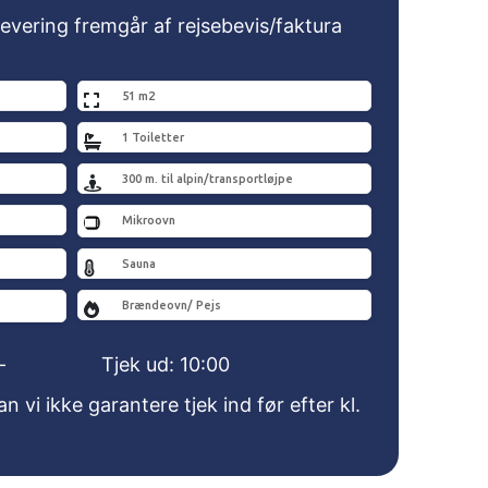
evering fremgår af rejsebevis/faktura
51 m2
1 Toiletter
300 m. til alpin/transportløjpe
Mikroovn
Sauna
Brændeovn/ Pejs
-
Tjek ud: 10:00
vi ikke garantere tjek ind før efter kl.