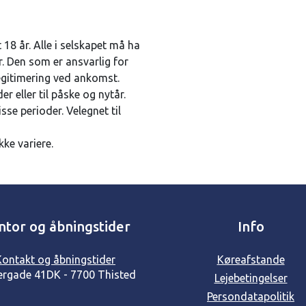
 18 år. Alle i selskapet må ha
r. Den som er ansvarlig for
egitimering ved ankomst.
r eller til påske og nytår.
isse perioder. Velegnet til
ke variere.
ntor og åbningstider
Info
Kontakt og åbningstider
Køreafstande
ergade 41
DK - 7700 Thisted
Lejebetingelser
Persondatapolitik