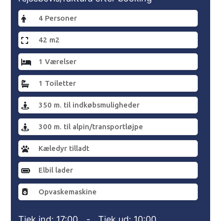
4 Personer
42 m2
1 Værelser
1 Toiletter
350 m. til indkøbsmuligheder
300 m. til alpin/transportløjpe
Kæledyr tilladt
Elbil lader
Opvaskemaskine
Tjek ind: 17:00
-
Tjek ud: 10:00