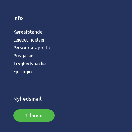
Info
Køreafstande
Lejebetingelser
Persondatapolitik
Prisgaranti
Tryghedspakke
Ejerlogin
Nyhedsmail
Tilmeld