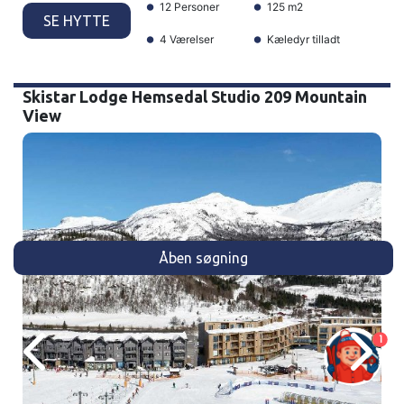
12 Personer
125 m2
SE HYTTE
4 Værelser
Kæledyr tilladt
Skistar Lodge Hemsedal Studio 209 Mountain
View
Åben søgning
1