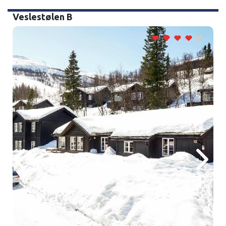
Veslestølen B