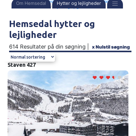
Forside
Destinationer
Norge
Hemsedal
Om Hemsedal
Hytter og lejligheder
Hytter og lejligheder
Hemsedal hytter og
lejligheder
614 Resultater på din søgning |
x
Nulstil søgning
Staven 427