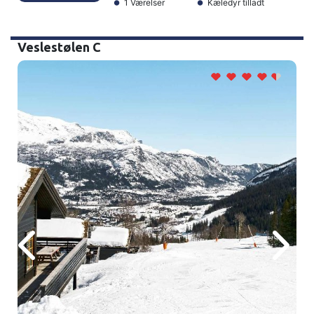
1 Værelser
Kæledyr tilladt
Veslestølen C