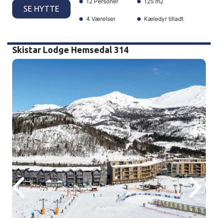
12 Personer
125 m2
SE HYTTE
4 Værelser
Kæledyr tilladt
Skistar Lodge Hemsedal 314