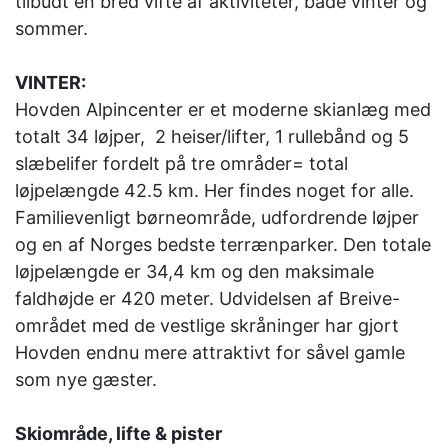
tilbudt en bred vifte af aktiviteter, både vinter og
sommer.
VINTER:
Hovden Alpincenter er et moderne skianlæg med
totalt 34 løjper, 2 heiser/lifter, 1 rullebånd og 5
slæbelifer fordelt på tre områder= total
løjpelængde 42.5 km. Her findes noget for alle.
Familievenligt børneområde, udfordrende løjper
og en af Norges bedste terrænparker. Den totale
løjpelængde er 34,4 km og den maksimale
faldhøjde er 420 meter. Udvidelsen af Breive-
området med de vestlige skråninger har gjort
Hovden endnu mere attraktivt for såvel gamle
som nye gæster.
Skiområde, lifte & pister