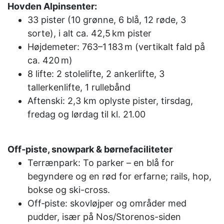
Hovden Alpinsenter:
33 pister (10 grønne, 6 blå, 12 røde, 3
sorte), i alt ca. 42,5 km pister
Højdemeter: 763–1 183 m (vertikalt fald på
ca. 420 m)
8 lifte: 2 stolelifte, 2 ankerlifte, 3
tallerkenlifte, 1 rullebånd
Aftenski: 2,3 km oplyste pister, tirsdag,
fredag og lørdag til kl. 21.00
Off‑piste, snowpark & børnefaciliteter
Terrænpark: To parker – en blå for
begyndere og en rød for erfarne; rails, hop,
bokse og ski-cross.
Off‑piste: skovløjper og områder med
pudder, især på Nos/Storenos-siden