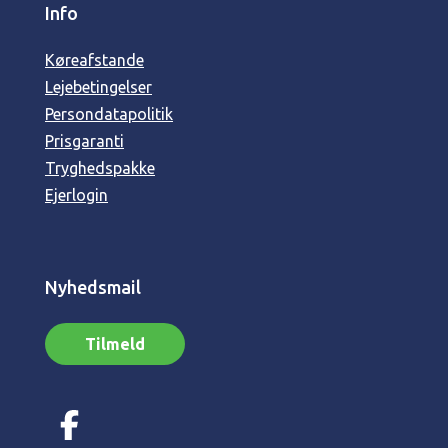
Info
Køreafstande
Lejebetingelser
Persondatapolitik
Prisgaranti
Tryghedspakke
Ejerlogin
Nyhedsmail
Tilmeld