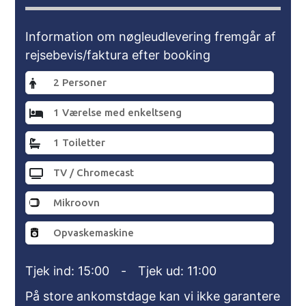
Information om nøgleudlevering fremgår af
rejsebevis/faktura efter booking
2 Personer
1 Værelse med enkeltseng
1 Toiletter
TV / Chromecast
Mikroovn
Opvaskemaskine
Tjek ind: 15:00
-
Tjek ud: 11:00
På store ankomstdage kan vi ikke garantere