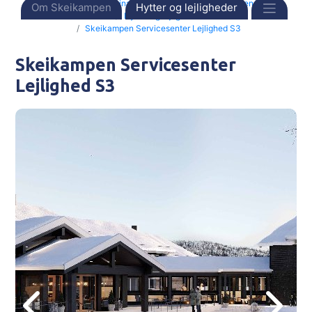
Forside
Destinationer
Norge
Skeikampen
Om Skeikampen
Hytter og lejligheder
Hytter og lejligheder
Skeikampen Servicesenter Lejlighed S3
Skeikampen Servicesenter
Lejlighed S3