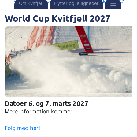
Forside
Destinationer
Norge
Kvitfjell
World Cup 2027
Om Kvitfjell
Hytter og lejligheder
World Cup Kvitfjell 2027
Datoer 6. og 7. marts 2027
Mere information kommer..
Følg med her!