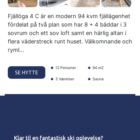
Fjällöga 4 C är en modern 94 kvm fjällägenhet
fördelat på två plan som har 8 + 4 bäddar i 3
sovrum och ett sov loft samt en härlig altan i
flera väderstreck runt huset. Välkomnande och
ryml...
12 Personer
94 m2
SE HYTTE
3 Værelser
Sauna
Klar til en fantastisk ski oplevelse?