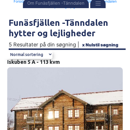
Forside
Destinationer
Sverige
Funäsfjällen -Tänndalen
Om Funäsfjällen -Tänndalen
Hytter og lejligheder
Funäsfjällen -Tänndalen
hytter og lejligheder
5 Resultater på din søgning |
x
Nulstil søgning
Iskuben 5 A - 113 kvm