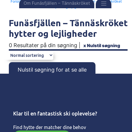
Forside
Destinationer
Sverige
Funäsfjällen – Tännäskröket
Om Funäsfjällen – Tännäskröket
Hytter og lejligheder
Funäsfjällen – Tännäskröket
hytter og lejligheder
0 Resultater på din søgning |
x
Nulstil søgning
Nulstil søgning for at se alle
Klar til en fantastisk ski oplevelse?
Find hytte der matcher dine behov