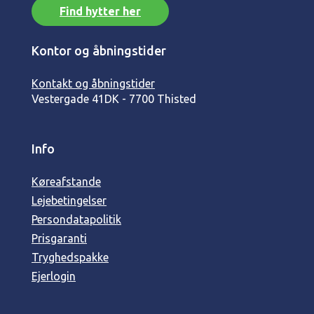
Find hytter her
Kontor og åbningstider
Kontakt og åbningstider
Vestergade 41
DK - 7700 Thisted
Info
Køreafstande
Lejebetingelser
Persondatapolitik
Prisgaranti
Tryghedspakke
Ejerlogin