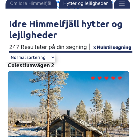
Forside
Destinationer
Sverige
Idre Himmelfjäll
Om Idre Himmelfjäll
Hytter og lejligheder
Hytter og lejligheder
Idre Himmelfjäll hytter og
lejligheder
247 Resultater på din søgning |
x
Nulstil søgning
Colestiumvägen 2