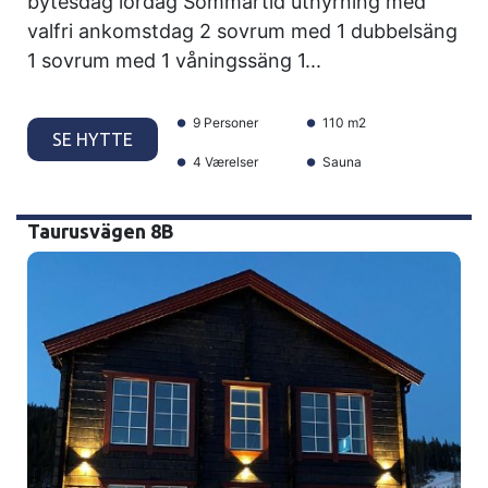
bytesdag lördag Sommartid uthyrning med
valfri ankomstdag 2 sovrum med 1 dubbelsäng
1 sovrum med 1 våningssäng 1...
9 Personer
110 m2
SE HYTTE
4 Værelser
Sauna
Taurusvägen 8B