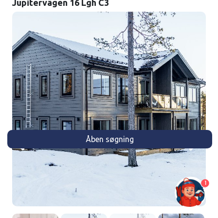
Jupitervägen 16 Lgh C3
Åben søgning
1