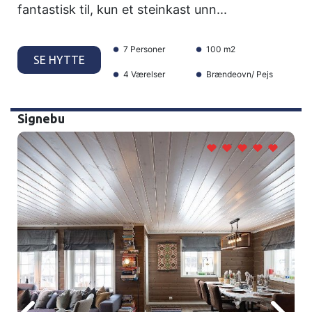
fantastisk til, kun et steinkast unn...
7 Personer
100 m2
SE HYTTE
4 Værelser
Brændeovn/ Pejs
Signebu