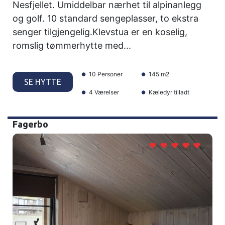
Nesfjellet. Umiddelbar nærhet til alpinanlegg
og golf. 10 standard sengeplasser, to ekstra
senger tilgjengelig.Klevstua er en koselig,
romslig tømmerhytte med...
10 Personer
145 m2
SE HYTTE
4 Værelser
Kæledyr tilladt
Fagerbo