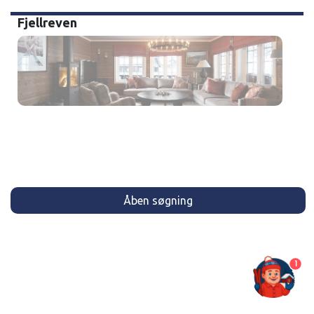
Fjellreven
Åben søgning
1