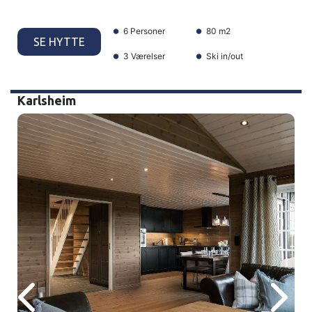
6 Personer
80 m2
SE HYTTE
3 Værelser
Ski in/out
Karlsheim