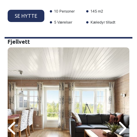
10 Personer
145 m2
SE HYTTE
5 Værelser
Kæledyr tilladt
Fjellvett