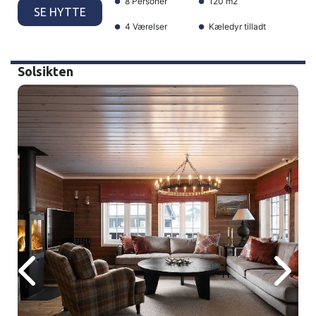
8 Personer
120 m2
SE HYTTE
4 Værelser
Kæledyr tilladt
Solsikten