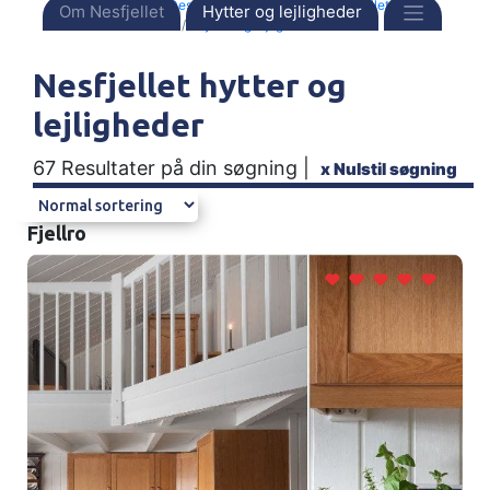
Forside
Destinationer
Norge
Nesfjellet
Om Nesfjellet
Hytter og lejligheder
Hytter og lejligheder
Nesfjellet hytter og
lejligheder
67 Resultater på din søgning |
x
Nulstil søgning
Fjellro