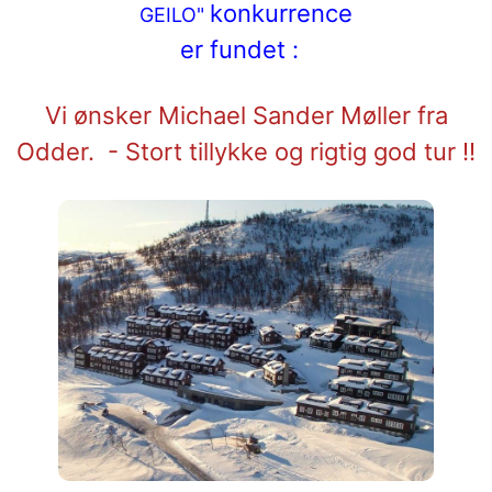
konkurrence
GEILO"
er fundet :
Vi ønsker
Michael Sander Møller fra
Odder.
- Stort tillykke og rigtig god tur !!