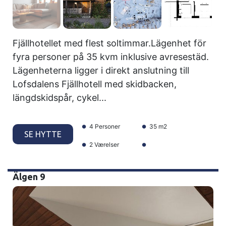
Fjällhotellet med flest soltimmar.Lägenhet för
fyra personer på 35 kvm inklusive avresestäd.
Lägenheterna ligger i direkt anslutning till
Lofsdalens Fjällhotell med skidbacken,
längdskidspår, cykel...
4 Personer
35 m2
SE HYTTE
2 Værelser
Älgen 9