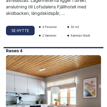
avresestäd. Lägenheterna ligger i direkt
anslutning till Lofsdalens Fjällhotell med
skidbacken, längdskidspår, ...
4 Personer
50 m2
SE HYTTE
2 Værelser
Kæledyr tilladt
Renen 4