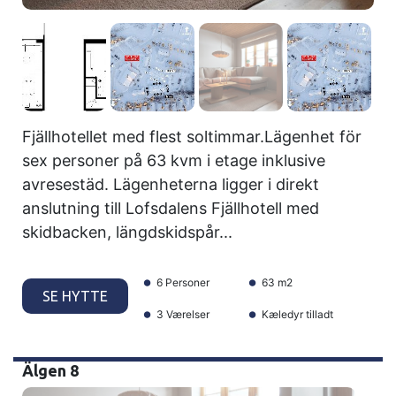
Fjällhotellet med flest soltimmar.Lägenhet för
sex personer på 63 kvm i etage inklusive
avresestäd. Lägenheterna ligger i direkt
anslutning till Lofsdalens Fjällhotell med
skidbacken, längdskidspår...
6 Personer
63 m2
SE HYTTE
3 Værelser
Kæledyr tilladt
Älgen 8