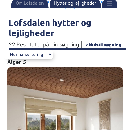
Forside
Destinationer
Sverige
Lofsdalen
Om Lofsdalen
Hytter og lejligheder
Hytter og lejligheder
Lofsdalen hytter og
lejligheder
22 Resultater på din søgning |
x
Nulstil søgning
Älgen 5