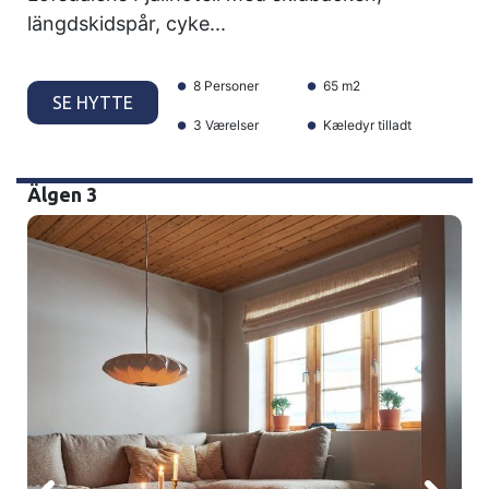
längdskidspår, cyke...
8 Personer
65 m2
SE HYTTE
3 Værelser
Kæledyr tilladt
Älgen 3