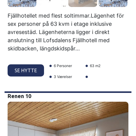
Fjällhotellet med flest soltimmar.Lägenhet för
sex personer på 63 kvm i etage inklusive
avresestäd. Lägenheterna ligger i direkt
anslutning till Lofsdalens Fjällhotell med
skidbacken, längdskidspår...
6 Personer
63 m2
SE HYTTE
3 Værelser
Renen 10