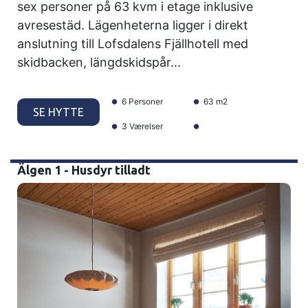
sex personer på 63 kvm i etage inklusive
avresestäd. Lägenheterna ligger i direkt
anslutning till Lofsdalens Fjällhotell med
skidbacken, längdskidspår...
6 Personer
63 m2
SE HYTTE
3 Værelser
Älgen 1 - Husdyr tilladt