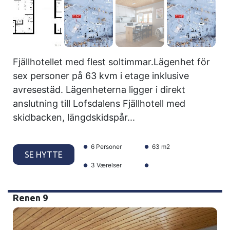
Fjällhotellet med flest soltimmar.Lägenhet för
sex personer på 63 kvm i etage inklusive
avresestäd. Lägenheterna ligger i direkt
anslutning till Lofsdalens Fjällhotell med
skidbacken, längdskidspår...
6 Personer
63 m2
SE HYTTE
3 Værelser
Renen 9