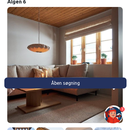
Älgen 6
Åben søgning
1