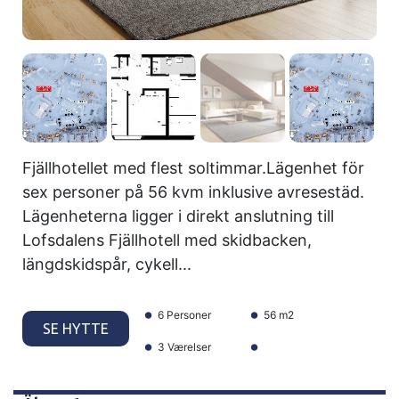
Fjällhotellet med flest soltimmar.Lägenhet för
sex personer på 56 kvm inklusive avresestäd.
Lägenheterna ligger i direkt anslutning till
Lofsdalens Fjällhotell med skidbacken,
längdskidspår, cykell...
6 Personer
56 m2
SE HYTTE
3 Værelser