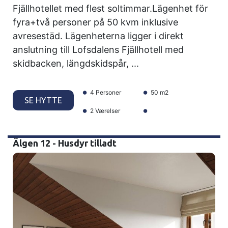
Fjällhotellet med flest soltimmar.Lägenhet för
fyra+två personer på 50 kvm inklusive
avresestäd. Lägenheterna ligger i direkt
anslutning till Lofsdalens Fjällhotell med
skidbacken, längdskidspår, ...
4 Personer
50 m2
SE HYTTE
2 Værelser
Älgen 12 - Husdyr tilladt