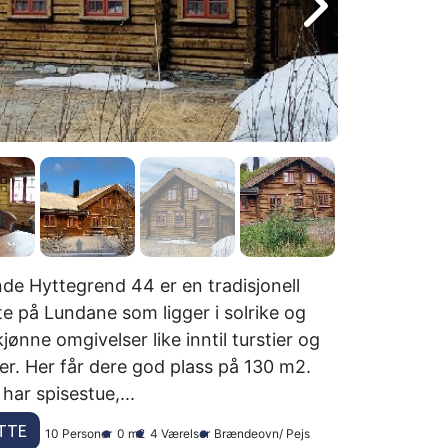
de Hyttegrend 44 er en tradisjonell
te på Lundane som ligger i solrike og
jønne omgivelser like inntil turstier og
er. Her får dere god plass på 130 m2.
har spisestue,...
TTE
10 Personer
0 m2
4 Værelser
Brændeovn/ Pejs