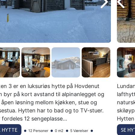
en 3 er en luksuriøs hytte på Hovdenut
Lundan
 byr på kort avstand til alpinanlegget og
lafthyt
 åpen løsning mellom kjøkken, stue og
natursk
sestua. Hytten har to bad og to TV-stuer.
skiløyp
 fordeles 12 sengeplasse...
Hytten 
E HYTTE
SE HY
12 Personer
0 m2
5 Værelser