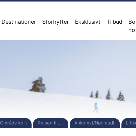
Destinationer
Storhytter
Eksklusivt
Tilbud
Bo
ho
Område kort
Rejsen til.....
Ankomst/Nøgleudl.
Liftk