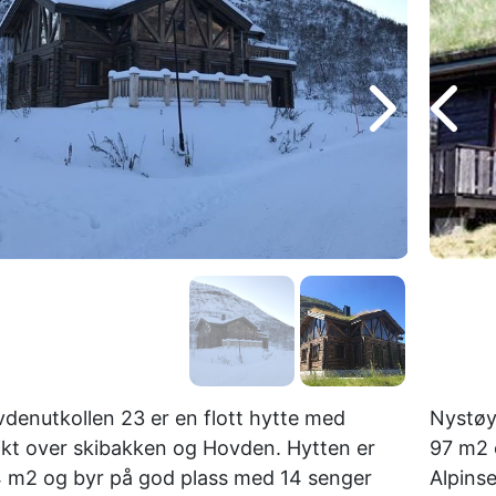
denutkollen 23 er en flott hytte med
Nystøy
ikt over skibakken og Hovden. Hytten er
97 m2 
 m2 og byr på god plass med 14 senger
Alpinse