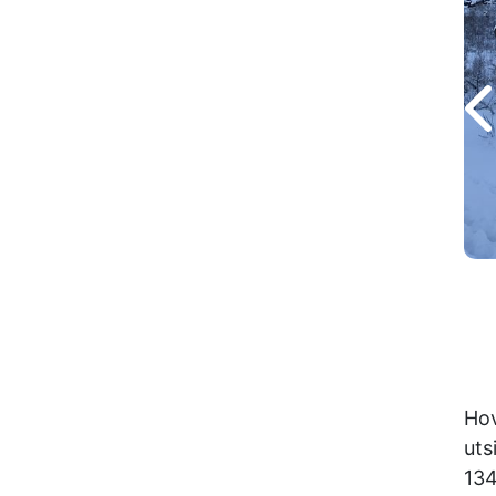
Hov
uts
134