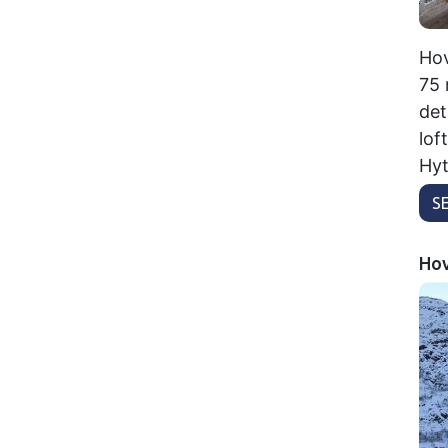
Hov
75 
det
lof
Hyt
S
Hov