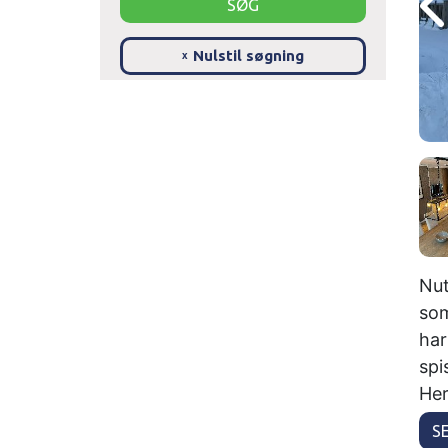
Nulstil søgning
x
Nut
som
har
spi
Her
S