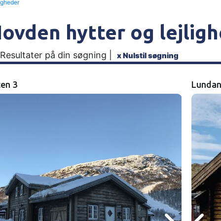
ligheder
ovden hytter og lejlig
 Resultater på din søgning |
x
Nulstil søgning
en 3
Lundan