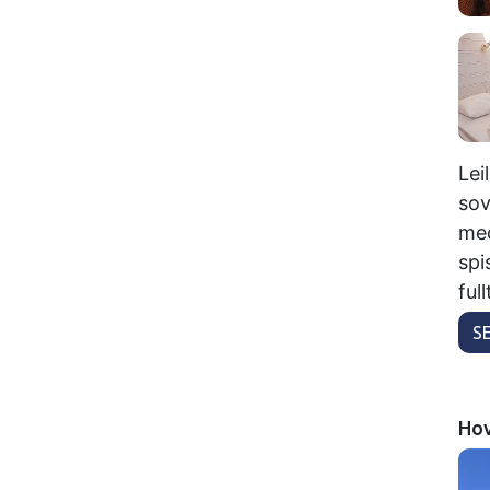
Lei
sov
med
spi
ful
S
Hov