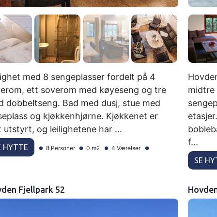
lighet med 8 sengeplasser fordelt på 4
Hovden 
erom, ett soverom med køyeseng og tre
midtre
 dobbeltseng. Bad med dusj, stue med
sengep
seplass og kjøkkenhjørne. Kjøkkenet er
etasjer
lt utstyrt, og leilighetene har ...
bobleb
f...
E HYTTE
8 Personer
0 m2
4 Værelser
SE HY
den Fjellpark 52
Hovden