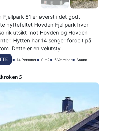
Fjellpark 81 er øverst i det godt
te hyttefeltet Hovden Fjellpark hvor
 solrik utsikt mot Hovden og Hovden
nter. Hytten har 14 senger fordelt på
om. Dette er en velutsty...
TTE
14 Personer
0 m2
6 Værelser
Sauna
lkroken 5