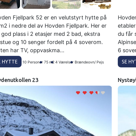
den Fjellpark 52 er en velutstyrt hytte på
Hovden 
m2 i nedre del av Hovden Fjellpark. Her er
etabler
 god plass i 2 etasjer med 2 bad, ekstra
du får
tstue og 10 senger fordelt på 4 soverom.
Alpinse
ten har TV, oppvaskma...
6 sover
E HYTTE
SE HY
10 Personer
75 m2
4 Værelser
Brændeovn/ Pejs
denutkollen 23
Nystøy