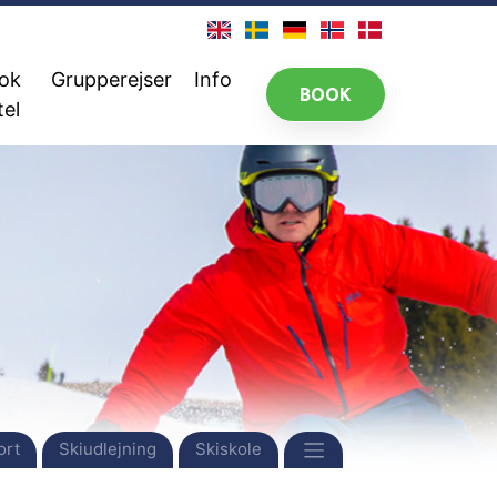
ok
Grupperejser
Info
BOOK
tel
ort
Skiudlejning
Skiskole