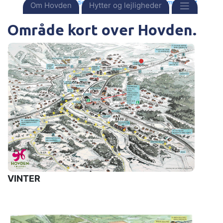
Forside
Destinationer
Norge
Hovden
Område kort
Om Hovden
Hytter og lejligheder
Område kort over Hovden.
VINTER