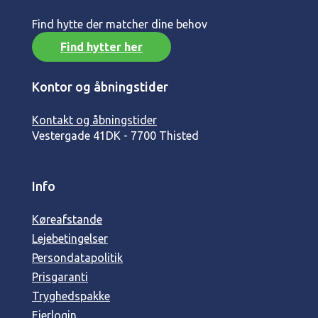
Find hytte der matcher dine behov
Find hytter her
Kontor og åbningstider
Kontakt og åbningstider
Vestergade 41
DK - 7700 Thisted
Info
Køreafstande
Lejebetingelser
Persondatapolitik
Prisgaranti
Tryghedspakke
Ejerlogin