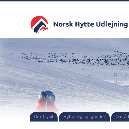
Om Trysil
Hytter og lejligheder
Områd