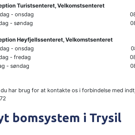
ption Turistsenteret, Velkomstsenteret
dag - onsdag
0
dag - søndag
0
ption Høyfjellssenteret, Velkomstsenteret
dag - onsdag
0
dag - fredag
0
ag - søndag
0
 du har brug for at kontakte os i forbindelse med indtj
 72
yt bomsystem i Trysil