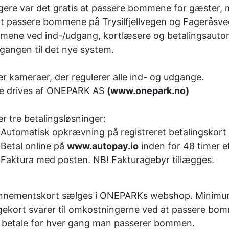
igere var det gratis at passere bommene for gæster, 
at passere bommene på Trysilfjellvegen og Fageråsve
ene ved ind-/udgang, kortlæsere og betalingsautoma
gangen til det nye system.
er kameraer, der regulerer alle ind- og udgange.
e drives af ONEPARK AS
(www.onepark.no)
er tre betalingsløsninger:
Automatisk opkrævning på registreret betalingskort i
Betal online på
www.autopay.io
inden for 48 timer ef
Faktura med posten. NB! Fakturagebyr tillægges.
nementskort sælges i ONEPARKs webshop. Minimum
gekort svarer til omkostningerne ved at passere bo
betale for hver gang man passerer bommen.