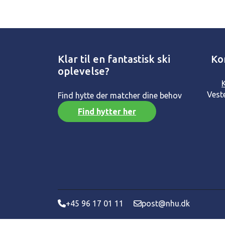
Klar til en fantastisk ski
Ko
oplevelse?
Vest
Find hytte der matcher dine behov
Find hytter her
+45 96 17 01 11
post@nhu.dk