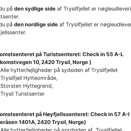
du på
den sydlige side
af Trysilfjellet er nøgleudleve
stsenter.
du på
den nordlige side
af Trysilfjellet er nøgleudlev
jellssenter.
omstsenteret på Turistsenteret: Check in 55 A-L
lkomstvegen 10, 2420 Trysil, Norge )
Alle hytter/lejligheder på sydsiden af Trysilfjellet
Trysilfjell Hytteområde,
Storsten Hyttegrend,
Trysil Turistsenter
omstsenteret på Høyfjellssenteret: Check in 57 A-I
eråsen 1401A, 2420 Trysil, Norge)
Alle hytter/lejligheder på nordsiden af Trysilfjellet