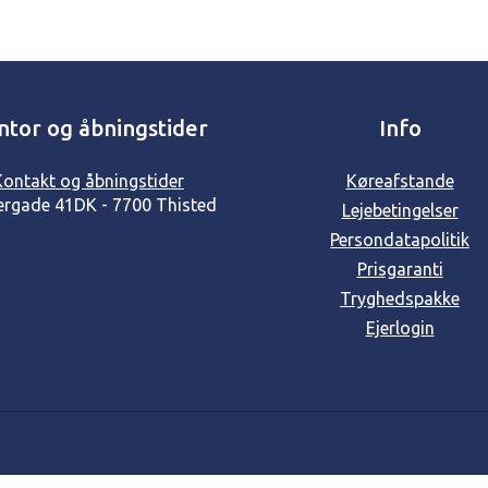
ntor og åbningstider
Info
Kontakt og åbningstider
Køreafstande
ergade 41
DK - 7700 Thisted
Lejebetingelser
Persondatapolitik
Prisgaranti
Tryghedspakke
Ejerlogin