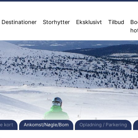
Destinationer
Storhytter
Eksklusivt
Tilbud
Bo
ho
e kort
Ankomst/Nøgle/Bom
Opladning / Parkering