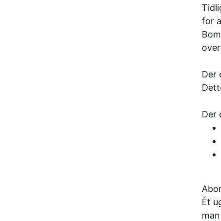
Tidl
for 
Bomm
over
Der 
Dett
Der 
Abon
Ét u
man 