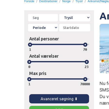
Forside
Destinationer
Norge
Trysil
Ankomst/Nøgle
A
Antal personer
1
70
Antal værelser
0
23
Max pris
Nu f
1
70000
SMS/
Du v
Avanceret søgning ⬍
nærm