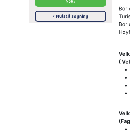
Bor 
Turi
Nulstil søgning
x
Bor 
Høyf
Velk
( Ve
Velk
(Fag