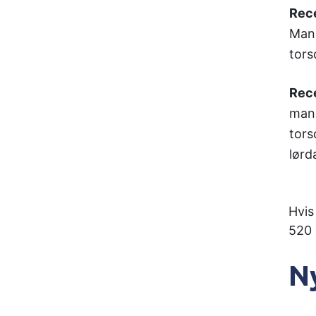
Rece
Man
tors
Rece
man
tors
lørd
Hvis
520
N