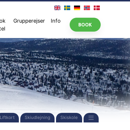
ok
Grupperejser
Info
BOOK
tel
Liftkort
Skiudlejning
Skiskole