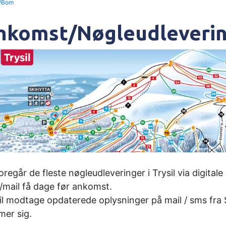
/Bom
nkomst/Nøgleudlevering
oregår de fleste nøgleudleveringer i Trysil via digita
mail få dage før ankomst.
il modtage opdaterede oplysninger på mail / sms fra
er sig.