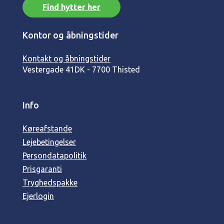
Find hytter her
Kontor og åbningstider
Kontakt og åbningstider
Vestergade 41
DK - 7700 Thisted
Info
Køreafstande
Lejebetingelser
Persondatapolitik
Prisgaranti
Tryghedspakke
Ejerlogin