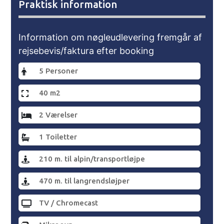
Praktisk information
Information om nøgleudlevering fremgår af
rejsebevis/faktura efter booking
5 Personer
40 m2
2 Værelser
1 Toiletter
210 m. til alpin/transportløjpe
470 m. til langrendsløjper
TV / Chromecast