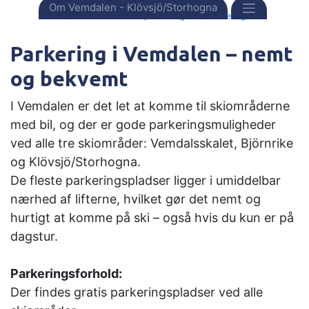
Forside
Destinationer
Sverige
Om Vemdalen - Klövsjö/Storhogna
Vemdalen - Klövsjö/Storhogna
Parkering
Parkering i Vemdalen – nemt
og bekvemt
I Vemdalen er det let at komme til skiområderne
med bil, og der er gode parkeringsmuligheder
ved alle tre skiområder: Vemdalsskalet, Björnrike
og Klövsjö/Storhogna.
De fleste parkeringspladser ligger i umiddelbar
nærhed af lifterne, hvilket gør det nemt og
hurtigt at komme på ski – også hvis du kun er på
dagstur.
Parkeringsforhold:
Der findes gratis parkeringspladser ved alle