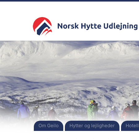
Om Geilo
Hytter og lejligheder
Hotell