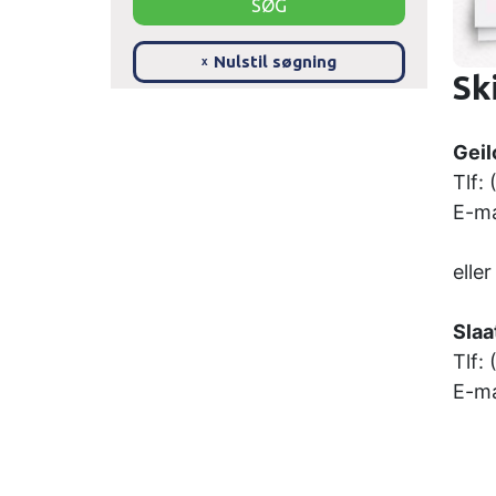
Nulstil søgning
x
Sk
Geil
Tlf:
E-ma
eller
Slaa
Tlf:
E-ma