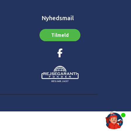
Nyhedsmail
Tilmeld
1
👋 Har du brug for hjælp?