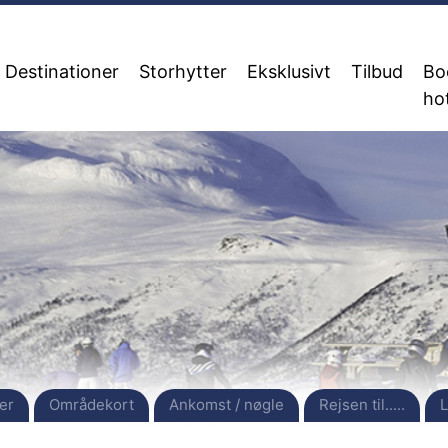
Destinationer
Storhytter
Eksklusivt
Tilbud
Bo
ho
er
Områdekort
Ankomst / nøgle
Rejsen til.....
L