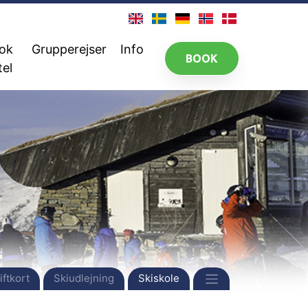
ok
Grupperejser
Info
BOOK
tel
iftkort
Skiudlejning
Skiskole