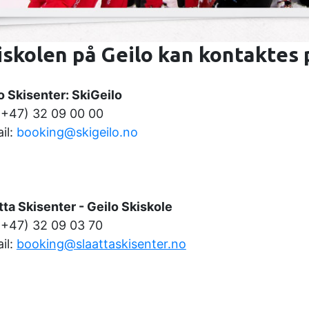
iskolen på Geilo kan kontaktes 
o Skisenter: SkiGeilo
 (+47) 32 09 00 00
il:
booking@skigeilo.no
tta Skisenter - Geilo Skiskole
 (+47) 32 09 03 70
il:
booking@slaattaskisenter.no