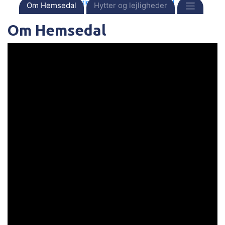
Forside
Destinationer
Norge
Hemsedal
Om Hemsedal
Hytter og lejligheder
Om Hemsedal