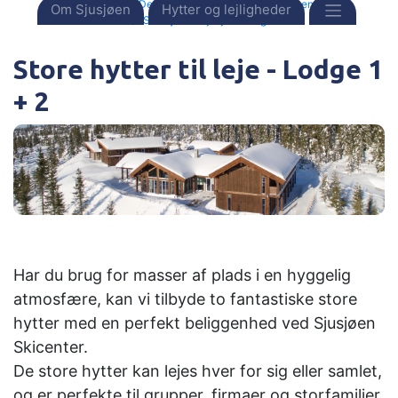
Forside
Destinationer
Norge
Sjusjøen
Om Sjusjøen
Hytter og lejligheder
Storhytte - Sjusjøen lodge
Store hytter til leje - Lodge 1
+ 2
Har du brug for masser af plads i en hyggelig
atmosfære, kan vi tilbyde to fantastiske store
hytter med en perfekt beliggenhed ved Sjusjøen
Skicenter.
De store hytter kan lejes hver for sig eller samlet,
og er perfekte til grupper, firmaer og storfamilier.