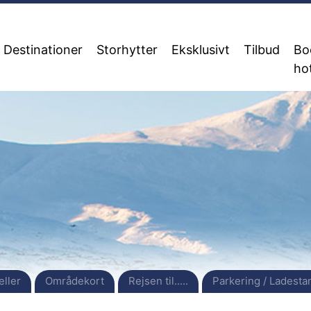
Destinationer
Storhytter
Eksklusivt
Tilbud
Bo
ho
eller
Områdekort
Rejsen til.....
Parkering / Ladesta