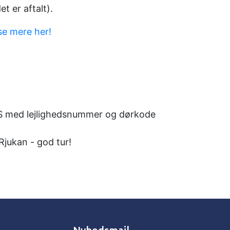
t er aftalt).
se mere her!
MS med lejlighedsnummer og dørkode
Rjukan - god tur!