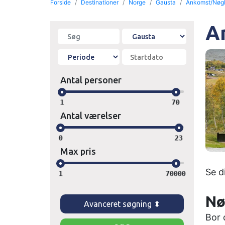
Forside
Destinationer
Norge
Gausta
Ankomst/Nøg
A
Antal personer
1
70
Antal værelser
0
23
Max pris
Se d
1
70000
Nø
Avanceret søgning ⬍
Bor 