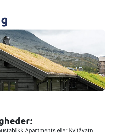
ng
igheder:
 Gaustablikk Apartments eller Kvitåvatn