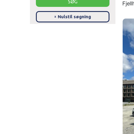
Fjel
Nulstil søgning
x