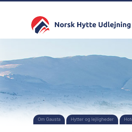
Om Gausta
Hytter og lejligheder
Hot