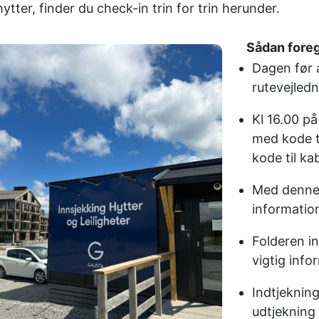
lhytter, finder du check-in trin for trin herunder.
Sådan foregå
Dagen før
rutevejledn
Kl 16.00 
med kode t
kode til ka
Med denne 
informatio
Folderen i
vigtig info
Indtjeknin
udtjekning