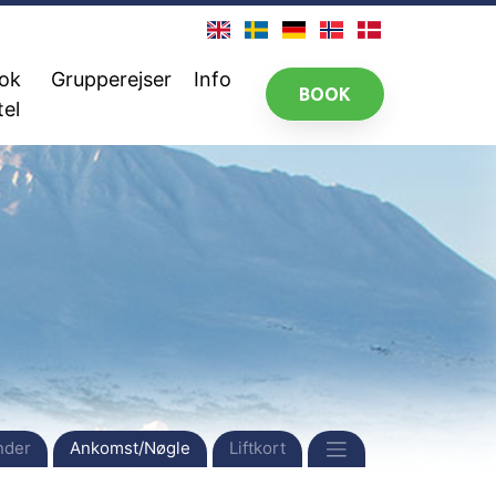
ok
Grupperejser
Info
BOOK
tel
nder
Ankomst/Nøgle
Liftkort