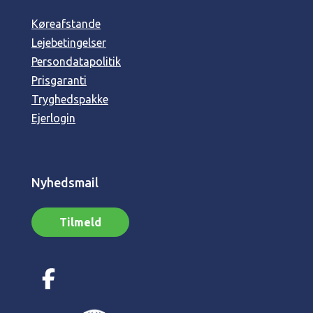
Køreafstande
Lejebetingelser
Persondatapolitik
Prisgaranti
Tryghedspakke
Ejerlogin
Nyhedsmail
Tilmeld