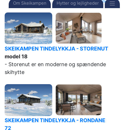
Forside
Destinationer
Norge
Skeikampen
Hytter til salg
Om Skeikampen
Hytter og lejligheder
SKEIKAMPEN TINDELYKKJA - STORENUT
model 18
- Storenut er en moderne og spændende
skihytte
SKEIKAMPEN TINDELYKKJA - RONDANE
72